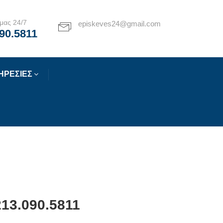
μας 24/7
episkeves24@gmail.com
90.5811
ΗΡΕΣΙΕΣ
213.090.5811