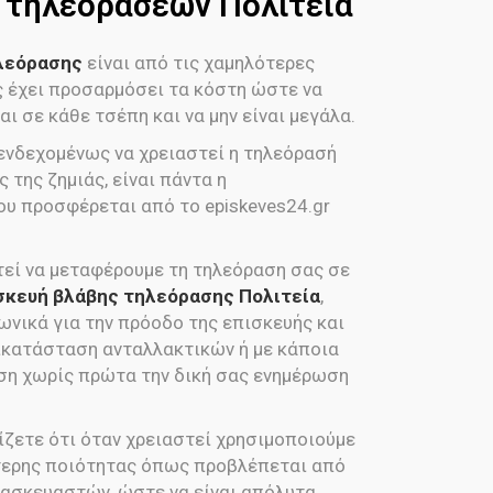
e τηλεοράσεων Πολιτεία
ηλεόρασης
είναι από τις χαμηλότερες
ας έχει προσαρμόσει τα κόστη ώστε να
ι σε κάθε τσέπη και να μην είναι μεγάλα.
 ενδεχομένως να χρειαστεί η τηλεόρασή
 της ζημιάς, είναι πάντα η
ου προσφέρεται από το episkeves24.gr
εί να μεταφέρουμε τη τηλεόραση σας σε
σκευή βλάβης τηλεόρασης Πολιτεία
,
νικά για την πρόοδο της επισκευής και
ικατάσταση ανταλλακτικών ή με κάποια
ση χωρίς πρώτα την δική σας ενημέρωση
ίζετε ότι όταν χρειαστεί χρησιμοποιούμε
τερης ποιότητας όπως προβλέπεται από
ασκευαστών, ώστε να είναι απόλυτα