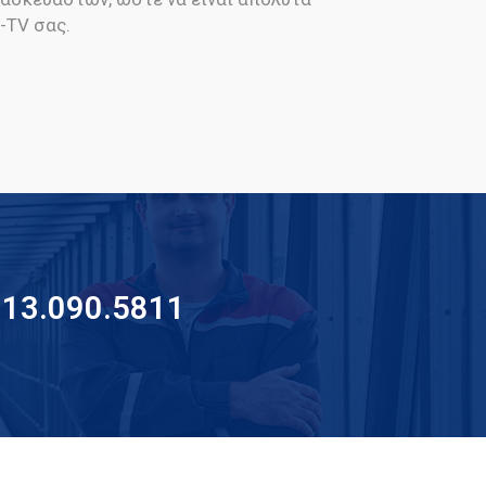
-TV σας.
213.090.5811