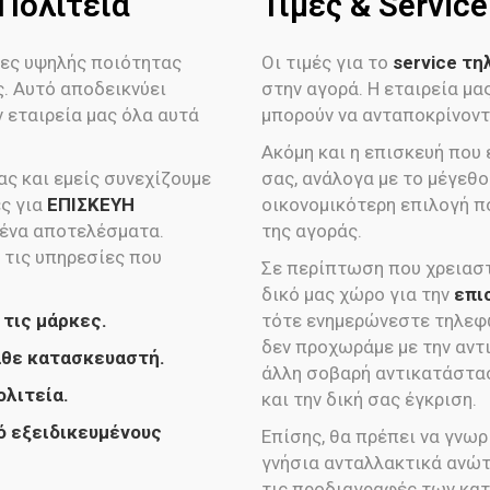
Πολιτεία
Τιμές & Servic
ες υψηλής ποιότητας
Οι τιμές για το
service τ
ς. Αυτό αποδεικνύει
στην αγορά. Η εταιρεία μ
 εταιρεία μας όλα αυτά
μπορούν να ανταποκρίνοντα
Ακόμη και η επισκευή που
ς και εμείς συνεχίζουμε
σας, ανάλογα με το μέγεθος
ες για
ΕΠΙΣΚΕΥΗ
οικονομικότερη επιλογή π
μένα αποτελέσματα.
της αγοράς.
 τις υπηρεσίες που
Σε περίπτωση που χρειαστ
δικό μας χώρο για την
επι
 τις μάρκες.
τότε ενημερώνεστε τηλεφω
δεν προχωράμε με την αντ
άθε κατασκευαστή.
άλλη σοβαρή αντικατάστα
ολιτεία.
και την δική σας έγκριση.
ό εξειδικευμένους
Επίσης, θα πρέπει να γνωρ
γνήσια ανταλλακτικά ανώ
τις προδιαγραφές των κατ