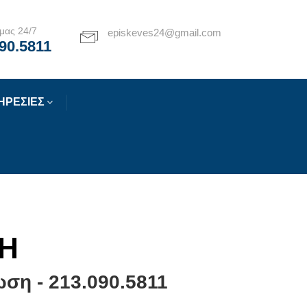
μας 24/7
episkeves24@gmail.com
90.5811
ΗΡΕΣΙΕΣ
ΣΗ
ση - 213.090.5811