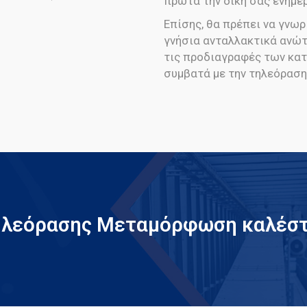
πρώτα την δική σας ενημέρ
Επίσης, θα πρέπει να γνωρ
γνήσια ανταλλακτικά ανώ
τις προδιαγραφές των κατ
συμβατά με την τηλεόραση
Τηλεόρασης Μεταμόρφωση καλέστ