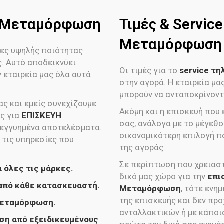
ν Μεταμόρφωση
Τιμές & Servic
Μεταμόρφωση
ες υψηλής ποιότητας
ς. Αυτό αποδεικνύει
Οι τιμές για το
service τ
 εταιρεία μας όλα αυτά
στην αγορά. Η εταιρεία μ
μπορούν να ανταποκρίνοντα
ς και εμείς συνεχίζουμε
Ακόμη και η επισκευή που
ες για
ΕΠΙΣΚΕΥΗ
σας, ανάλογα με το μέγεθος
 εγγυημένα αποτελέσματα.
οικονομικότερη επιλογή π
 τις υπηρεσίες που
της αγοράς.
Σε περίπτωση που χρειαστ
όλες τις μάρκες.
δικό μας χώρο για την
επι
πό κάθε κατασκευαστή.
Μεταμόρφωση
, τότε ενη
της επισκευής και δεν πρ
Μεταμόρφωση.
ανταλλακτικών ή με κάποι
η από εξειδικευμένους