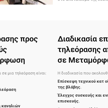
ρασης προς
Διαδικασία επ
ύς
τηλεόρασης απ
όρφωση
σε Μεταμόρ
 σε μια τηλεόραση είναι:
Η διαδικασία που ακολουθ
Επίσκεψη τεχνικού κατ ο
της βλάβης.
ηλεόραση
Έλεγχος συσκευής και εν
επισκευής.
ή καναλιών