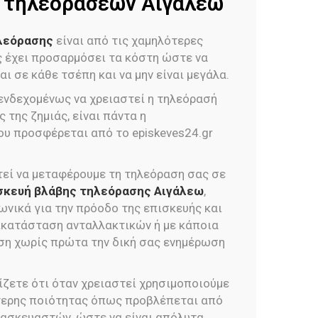
ce τηλεοράσεων Αιγάλεω
ηλεόρασης
είναι από τις χαμηλότερες
ας έχει προσαρμόσει τα κόστη ώστε να
ι σε κάθε τσέπη και να μην είναι μεγάλα.
 ενδεχομένως να χρειαστεί η τηλεόρασή
 της ζημιάς, είναι πάντα η
ου προσφέρεται από το episkeves24.gr
εί να μεταφέρουμε τη τηλεόραση σας σε
σκευή βλάβης τηλεόρασης Αιγάλεω
,
νικά για την πρόοδο της επισκευής και
ικατάσταση ανταλλακτικών ή με κάποια
ση χωρίς πρώτα την δική σας ενημέρωση
ίζετε ότι όταν χρειαστεί χρησιμοποιούμε
τερης ποιότητας όπως προβλέπεται από
ασκευαστών, ώστε να είναι απόλυτα