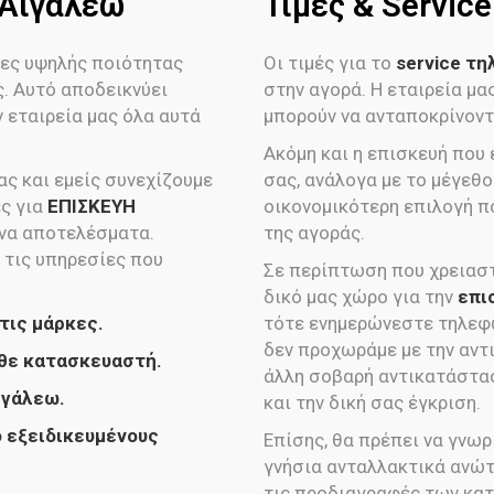
 Αιγάλεω
Τιμές & Servi
ες υψηλής ποιότητας
Οι τιμές για το
service τ
ς. Αυτό αποδεικνύει
στην αγορά. Η εταιρεία μ
 εταιρεία μας όλα αυτά
μπορούν να ανταποκρίνοντα
Ακόμη και η επισκευή που
ς και εμείς συνεχίζουμε
σας, ανάλογα με το μέγεθος
ες για
ΕΠΙΣΚΕΥΗ
οικονομικότερη επιλογή π
να αποτελέσματα.
της αγοράς.
 τις υπηρεσίες που
Σε περίπτωση που χρειαστ
δικό μας χώρο για την
επι
τις μάρκες.
τότε ενημερώνεστε τηλεφω
δεν προχωράμε με την αντ
θε κατασκευαστή.
άλλη σοβαρή αντικατάστα
ιγάλεω.
και την δική σας έγκριση.
 εξειδικευμένους
Επίσης, θα πρέπει να γνωρ
γνήσια ανταλλακτικά ανώ
τις προδιαγραφές των κατ