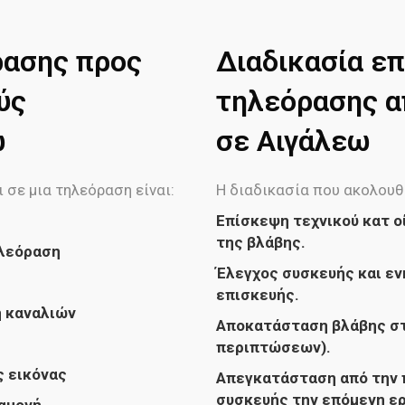
ρασης προς
Διαδικασία επ
ύς
τηλεόρασης απ
ω
σε Αιγάλεω
 σε μια τηλεόραση είναι:
Η διαδικασία που ακολουθ
Επίσκεψη τεχνικού κατ ο
της βλάβης.
ηλεόραση
Έλεγχος συσκευής και εν
επισκευής.
ή καναλιών
Αποκατάσταση βλάβης στ
περιπτώσεων).
ς εικόνας
Απεγκατάσταση από την 
συσκευής την επόμενη ε