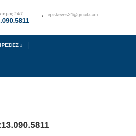
τε μας 24/7
episkeves24@gmail.com
.090.5811
ΗΡΕΣΙΕΣ
213.090.5811