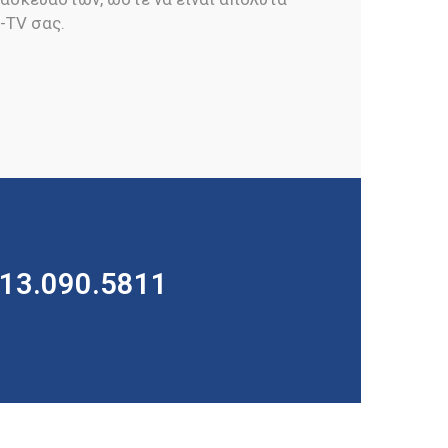
-TV σας.
213.090.5811