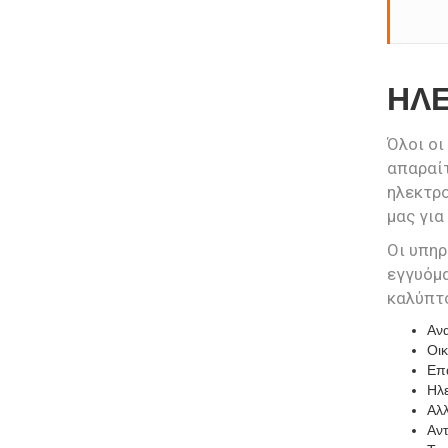
ΗΛΕ
Όλοι οι
απαραίτ
ηλεκτρο
μας για
Οι υπη
εγγυόμ
καλύπτ
Ανα
Οικ
Επα
Ηλε
Αλλ
Αντ