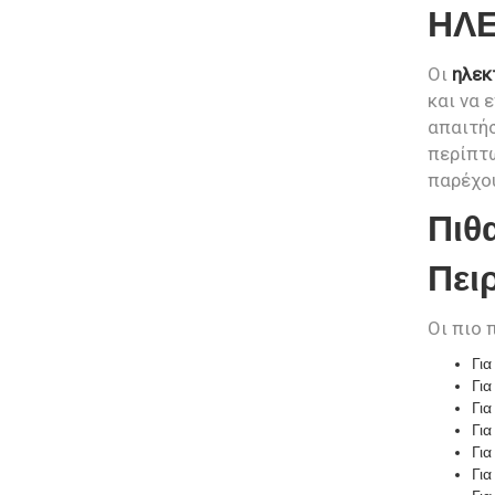
ΗΛΕ
Οι
ηλεκ
και να 
απαιτήσ
περίπτω
παρέχου
Πιθ
Πει
Οι πιο 
Για
Για
Για
Για
Για
Για