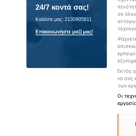
24/7 κοντά σας!
ποιότητ
σε όλου
Καλέστε μας:
2130905811
ανταγων
τεχνογν
Επικοινωνήστε μαζί μας!
Ψάχνετε
επισκευ
εμπειρί
εξυπηρέ
Εκτός 
να σας 
των εργ
Οι τεχν
εργασία