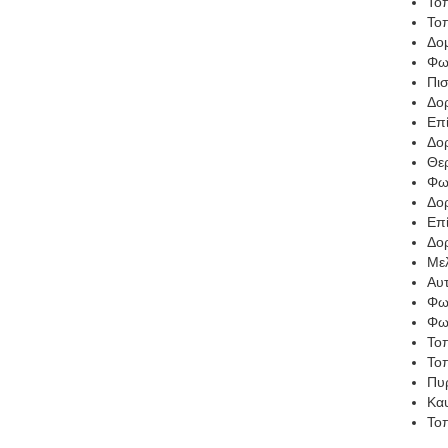
Τοπ
Το
Δο
Φωτ
Πισ
Δορ
Επί
Δορ
Θε
Φωτ
Δορ
Επί
Δορ
Μελ
Αυτ
Φωτ
Φωτ
Τοπ
Το
Πυρ
Καυ
Τοπ