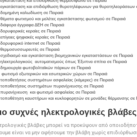
 εγκατάσταση και επιδιόρθωση θερμοσίφωνα σε Πειραιά
 εγκατάσταση και επιδιόρθωση θυροτηλέφωνων για θυροτηλεοράσεων σ
 δομημένη καλωδίωση σε Πειραιά
 θέματα φωτισμού και μελέτες εγκατάστασης φωτισμού σε Πειραιά
 διάφορα έγγραφα ΔΕΗ σε Πειραιά
 δορυφορικές κεραίες σε Πειραιά
 επίγειες ψηφιακές κεραίες σε Πειραιά
 δορυφορικό internet σε Πειραιά
 θερμοσυσσωρευτές σε Πειραιά
 σχεδιασμό και εγκατάσταση βιομηχανικών εγκαταστάσεων σε Πειραιά
 ηλεκτρολογικούς αυτοματισμούς όπως Έξυπνα σπίτια σε Πειραιά
 δημιουργία φωτοβολταϊκών πάρκων σε Πειραιά
 φωτισμό εξωτερικών και εσωτερικών χώρων σε Πειραιά
 τοποθετήσεις συστημάτων ασφαλείας (κάμερες) σε Πειραιά
 τοποθετήσεις συστημάτων πυρανίχνευσης σε Πειραιά
 πυρανίχνευση και φωτισμό ασφαλείας σε Πειραιά
α τοποθέτηση καυστήρων και κυκλοφορητών σε μονάδες θέρμανσης σε 
ιο συχνές ηλεκτρολογικές βλάβες 
τρολογικές βλάβες μπορεί να προκύψουν από οποιοδήποτ
υμε είναι να μην αφήσουμε την βλάβη χωρίς επιδιόρθωση