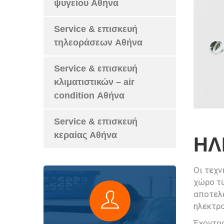
ψυγείου Αθήνα
Service & επισκευή
τηλεοράσεων Αθήνα
Service & επισκευή
κλιματιστικών – air
condition Αθήνα
Service & επισκευή
κεραίας Αθήνα
ΗΛ
Οι τεχν
χώρο τω
αποτελε
ηλεκτρ
Έχοντας