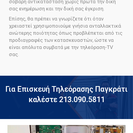
σοβαρή αντικατάσταση χωρίς πρώτα την δική
σας ενημέρωση και την δική σας έγκριση.
Επίσης, θα πρέπει να γνωρίζετε ότι όταν
χρειαστεί χρησιμοποιούμε γνήσια ανταλλακτικά
ανώτερης ποιότητας όπως προβλέπεται από τις
προδιαγραφές των κατασκευαστών, ώστε να
είναι απόλυτα συμβατά με την τηλεόραση-TV
σας.
Για Επισκευή Τηλεόρασης Παγκράτι
καλέστε 213.090.5811