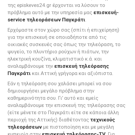
της episkeves24.gr έρχονται να λύσουν το
πρόβλημα αυτό με την υπηρεσία μας
επισκευή-
service τηλεοράσεων Παγκράτι
.
Ερχόμαστε στον χώρο σας (σπίτι ή επιχείρηση)
για την επισκευή σε οποιαδήποτε από τις
οικιακές συσκευές σας όπως την τηλεόραση, το
ψυγείο, το πλυντήριο ρούχων ή πιάτων, την
ηλεκτρική κουζίνα, κλιματιστικό κ.ά. και
αναλαμβάνουμε την
επισκευή τηλεόρασης
Παγκράτι
και Αττική γρήγορα και αξιόπιστα.
Εάν η τηλεόραση σου χαλάσει μπορεί να σου
δημιουργήσει μεγάλο πρόβλημα στην
καθημερινότητα σου. Γι’ αυτό και εμείς
αναλαμβάνουμε την επισκευή της τηλεόρασης σας
(είτε μένετε στο Παγκράτι είτε σε κάποια άλλη
περιοχή της Αττικής) διαθέτοντας
τεχνικούς
τηλεοράσεων
με πιστοποίηση και με μεγάλη
εμπειρία στην
επισκευή τηλεόρασης-TV
. Για