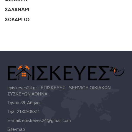
ΧΑΛΑΝΔΡΙ
ΧΟΛΑΡΓΟΣ
episkeves24.gr - ΕΠΙΣΚΕΥΕΣ - SERVICE ΟΙΚΙΑΚΩΝ
ΣΥΣΚΕΥΩΝ ΑΘΗΝΑ.
Τηνου 39, Αθηνα
Τηλ:
2130905811
E-mail:
episkeves24@gmail.com
Site-map