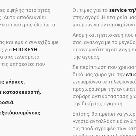
ες υψηλής ποιότητας
Οι τιμές για το
service τ
ς. Αυτό αποδεικνύει
στην αγορά. Η εταιρεία μ
 εταιρεία μας όλα αυτά
μπορούν να ανταποκρίνοντα
Ακόμη και η επισκευή που
ς και εμείς συνεχίζουμε
σας, ανάλογα με το μέγεθος
ες για
ΕΠΙΣΚΕΥΗ
οικονομικότερη επιλογή π
να αποτελέσματα.
της αγοράς.
 τις υπηρεσίες που
Σε περίπτωση που χρειαστ
δικό μας χώρο για την
επι
ις μάρκες.
ενημερώνεστε τηλεφωνικά 
προχωράμε με την αντικατ
ε κατασκευαστή.
σοβαρή αντικατάσταση χω
ροσιά.
την δική σας έγκριση.
εξειδικευμένους
Επίσης, θα πρέπει να γνωρ
γνήσια ανταλλακτικά ανώ
τις προδιαγραφές των κατ
συμβατά με την τηλεόραση