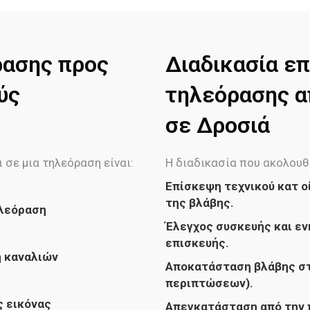
ρασης προς
Διαδικασία επ
ύς
τηλεόρασης απ
σε Δροσιά
 σε μια τηλεόραση είναι:
Η διαδικασία που ακολουθ
Επίσκεψη τεχνικού κατ ο
της βλάβης.
ηλεόραση
Έλεγχος συσκευής και εν
επισκευής.
ή καναλιών
Αποκατάσταση βλάβης στ
περιπτώσεων).
ς εικόνας
Απεγκατάσταση από την 