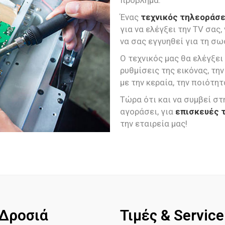
πρόβλημα.
Ένας
τεχνικός τηλεοράσ
για να ελέγξει την TV σας,
να σας εγγυηθεί για τη σω
Ο τεχνικός μας θα ελέγξει
ρυθμίσεις της εικόνας, τ
με την κεραία, την ποιότ
Τώρα ότι και να συμβεί στ
αγοράσει, για
επισκευές 
την εταιρεία μας!
 Δροσιά
Τιμές & Servic