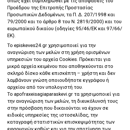
όπως έχει συμπληρωθεί με τις αποφάσεις του
Προέδρου της Επιτροπής Προστασίας
Προσωπικών Δεδομένων, τα Π. Δ. 207/1998 και
79/2000 και το άρθρο 8 του Ν. 2819/2000) και του
ευρωπαϊκού δικαίου (οδηγίες 95/46/ΕΚ και 97/66/
ΕΚ).
Το
episkeves24.gr
χρησιμοποιεί για την
αναγνώριση των μελών στη χρήση ορισμένων
υπηρεσιών του αρχεία Cookies. Πρόκειται για
μικρά αρχεία κειμένου που αποθηκεύονται στο
σκληρό δίσκο κάθε επισκέπτη – χρήστη και δεν
λαμβάνουν γνώση οποιουδήποτε εγγράφου ή
αρχείου από τον υπολογιστή του.
Το
apofraxeisagiaparaskevi.gr
τα χρησιμοποιεί για
την αναγνώριση των μελών, τη διευκόλυνσή τους
στην πρόσβαση που δικαιούνται να έχουν σε
ειδικές υπηρεσίες της ιστοσελίδας, την
καταγραφή στατιστικών επισκεψιμότητας των
εφαρμογών καθώς και για την αποτίμηση των