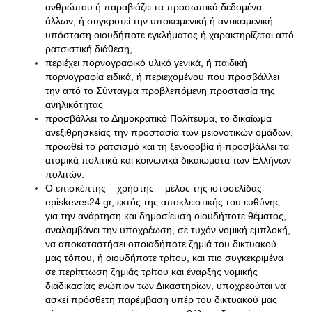
ανθρώπου ή παραβιάζει τα προσωπικά δεδομένα
άλλων, ή συγκροτεί την υποκειμενική ή αντικειμενική
υπόσταση οιουδήποτε εγκλήματος ή χαρακτηρίζεται από
ρατσιστική διάθεση,
περιέχει πορνογραφικό υλικό γενικά, ή παιδική
πορνογραφία ειδικά, ή περιεχομένου που προσβάλλει
την από το Σύνταγμα προβλεπόμενη προστασία της
ανηλικότητας
προσβάλλει το Δημοκρατικό Πολίτευμα, το δικαίωμα
ανεξιθρησκείας την προστασία των μειονοτικών ομάδων,
προωθεί το ρατσισμό και τη ξενοφοβία ή προσβάλλει τα
ατομικά πολιτικά και κοινωνικά δικαιώματα των Ελλήνων
πολιτών.
Ο επισκέπτης – χρήστης – μέλος της ιστοσελίδας
episkeves24.gr
, εκτός της αποκλειστικής του ευθύνης
για την ανάρτηση και δημοσίευση οιουδήποτε θέματος,
αναλαμβάνει την υποχρέωση, σε τυχόν νομική εμπλοκή,
να αποκαταστήσει οποιαδήποτε ζημιά του δικτυακού
μας τόπου, ή οιουδήποτε τρίτου, και πιο συγκεκριμένα
σε περίπτωση ζημιάς τρίτου και έναρξης νομικής
διαδικασίας ενώπιον των Δικαστηρίων, υποχρεούται να
ασκεί πρόσθετη παρέμβαση υπέρ του δικτυακού μας