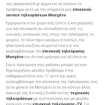
της episkeves24.gr έρχονται να λύσουν το
πρόβλημα αυτό με την υπηρεσία μας
επισκευή-
service τηλεοράσεων Μοσχάτο
.
Ερχόμαστε στον χώρο σας (σπίτι ή επιχείρηση)
για την επισκευή σε οποιαδήποτε από τις
οικιακές συσκευές σας όπως την τηλεόραση, το
ψυγείο, το πλυντήριο ρούχων ή πιάτων, την
ηλεκτρική κουζίνα, κλιματιστικό κ.ά. και
αναλαμβάνουμε την
επισκευή τηλεόρασης
Μοσχάτο
και Αττική γρήγορα και αξιόπιστα.
Εάν η τηλεόραση σου χαλάσει μπορεί να σου
δημιουργήσει μεγάλο πρόβλημα στην
καθημερινότητα σου. Γι’ αυτό και εμείς
αναλαμβάνουμε την επισκευή της τηλεόρασης σας
(είτε μένετε σε Μοσχάτο είτε σε κάποια άλλη
περιοχή της Αττικής) διαθέτοντας
τεχνικούς
τηλεοράσεων
με πιστοποίηση και με μεγάλη
εμπειρία στην
επισκευή τηλεόρασης-TV
. Για