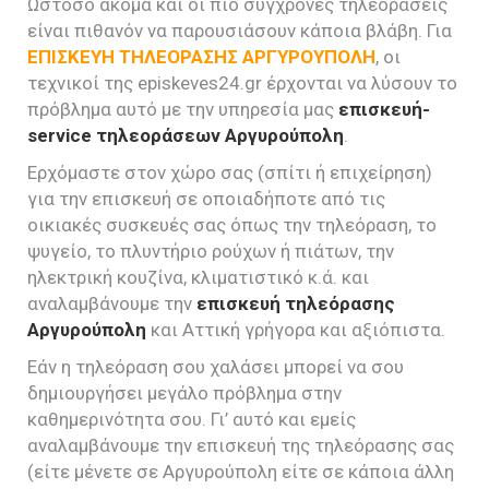
Ωστόσο ακόμα και οι πιο σύγχρονες τηλεοράσεις
είναι πιθανόν να παρουσιάσουν κάποια βλάβη. Για
ΕΠΙΣΚΕΥΗ ΤΗΛΕΟΡΑΣΗΣ ΑΡΓΥΡΟΥΠΟΛΗ
, οι
τεχνικοί της episkeves24.gr έρχονται να λύσουν το
πρόβλημα αυτό με την υπηρεσία μας
επισκευή-
service τηλεοράσεων Αργυρούπολη
.
Ερχόμαστε στον χώρο σας (σπίτι ή επιχείρηση)
για την επισκευή σε οποιαδήποτε από τις
οικιακές συσκευές σας όπως την τηλεόραση, το
ψυγείο, το πλυντήριο ρούχων ή πιάτων, την
ηλεκτρική κουζίνα, κλιματιστικό κ.ά. και
αναλαμβάνουμε την
επισκευή τηλεόρασης
Αργυρούπολη
και Αττική γρήγορα και αξιόπιστα.
Εάν η τηλεόραση σου χαλάσει μπορεί να σου
δημιουργήσει μεγάλο πρόβλημα στην
καθημερινότητα σου. Γι’ αυτό και εμείς
αναλαμβάνουμε την επισκευή της τηλεόρασης σας
(είτε μένετε σε Αργυρούπολη είτε σε κάποια άλλη