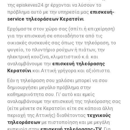
της episkeves24.gr έρχονται να λύσουν το
πρόβλημα αυτό με την υπηρεσία μας
επισκευή-
service τηλεοράσεων Κερατσίνι
.
Ερχόμαστε στον χώρο σας (σπίτι ή επιχείρηση)
για την επισκευή σε οποιαδήποτε από τις
οικιακές συσκευές σας όπως την τηλεόραση, το
ψυγείο, το πλυντήριο ρούχων ή πιάτων, την
ηλεκτρική κουζίνα, κλιματιστικό κ.ά. και
αναλαμβάνουμε την
επισκευή τηλεόρασης
Κερατσίνι
και Αττική γρήγορα και αξιόπιστα.
Εάν η τηλεόραση σου χαλάσει μπορεί να σου
δημιουργήσει μεγάλο πρόβλημα στην
καθημερινότητα σου. Γι’ αυτό και εμείς
αναλαμβάνουμε την επισκευή της τηλεόρασης σας
(είτε μένετε σε Κερατσίνι είτε σε κάποια άλλη
περιοχή της Αττικής) διαθέτοντας
τεχνικούς
τηλεοράσεων
με πιστοποίηση και με μεγάλη
εμπειρία στην
επισκευή τηλεόρασης-TV
. Για