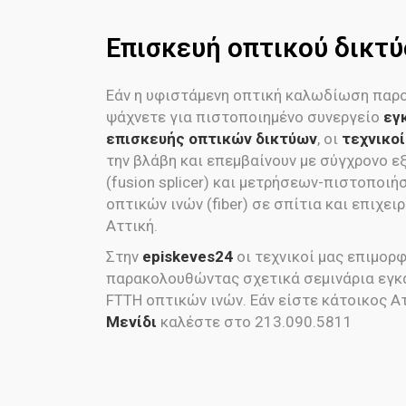
Επισκευή οπτικού δικτύ
Εάν η υφιστάμενη οπτική καλωδίωση παρο
ψάχνετε για πιστοποιημένο συνεργείο
εγ
επισκευής οπτικών δικτύων
, οι
τεχνικοί
την βλάβη και επεμβαίνουν με σύγχρονο 
(fusion splicer) και μετρήσεων-πιστοποιή
οπτικών ινών (fiber) σε σπίτια και επιχει
Αττική.
Στην
episkeves24
οι τεχνικοί μας επιμορ
παρακολουθώντας σχετικά σεμινάρια εγκ
FTTH οπτικών ινών. Εάν είστε κάτοικος Ατ
Μενίδι
καλέστε στο 213.090.5811