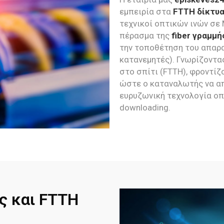
εμπειρία στα
FTTH δίκτυα
τεχνικοί οπτικών ινών σε
πέρασμα της
fiber γραμμή
την τοποθέτηση του απαρα
κατανεμητές). Γνωρίζοντας
στο σπίτι (FTTH), φροντίζ
ώστε ο καταναλωτής να α
ευρυζωνική τεχνολογία οπτ
downloading.
ς και FTTH