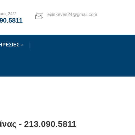
μας 24/7
episkeves24@gmail.com
90.5811
ΗΡΕΣΙΕΣ
νας - 213.090.5811