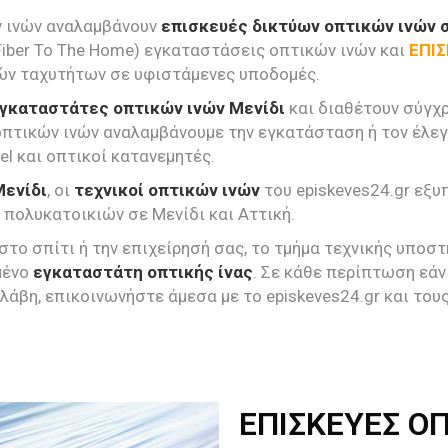
 ινών αναλαμβάνουν
επισκευές δικτύων οπτικών ινών 
Fiber To The Home) εγκαταστάσεις οπτικών ινών και
ΕΠΙΣ
ών ταχυτήτων σε υφιστάμενες υποδομές.
γκαταστάτες οπτικών ινών Μενίδι
και διαθέτουν σύγχ
πτικών ινών αναλαμβάνουμε την εγκατάσταση ή τον έλεγ
el και οπτικοί κατανεμητές.
Μενίδι
, οι
τεχνικοί οπτικών ινών
του episkeves24.gr εξ
 πολυκατοικιών σε Μενίδι και Αττική.
στο σπίτι ή την επιχείρησή σας, το τμήμα τεχνικής υποσ
μένο
εγκαταστάτη οπτικής ίνας
. Σε κάθε περίπτωση εά
βλάβη, επικοινωνήστε άμεσα με το episkeves24.gr και το
ΕΠΙΣΚΕΥΕΣ ΟΠ