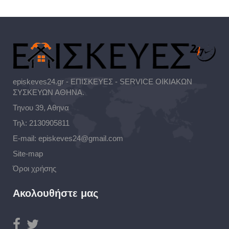
episkeves24.gr - ΕΠΙΣΚΕΥΕΣ - SERVICE ΟΙΚΙΑΚΩΝ
ΣΥΣΚΕΥΩΝ ΑΘΗΝΑ.
Τηνου 39, Αθηνα
Τηλ:
2130905811
E-mail:
episkeves24@gmail.com
Site-map
Όροι χρήσης
Ακολουθήστε μας