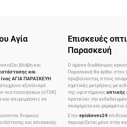
ου Αγία
Eπισκευές οπτι
Παρασκευή
υσιάζει βλάβη και
Ο άμεσα διαθέσιμος εγκατ
κατάστασης και
Παρασκευή θα έρθει στον 
ί ίνας ΑΓΙΑ ΠΑΡΑΣΚΕΥΗ
προβαίνοντας στους απαρα
ε σύγχρονο εξοπλισμό
σχετικές μετρήσεις με ει
εων-πιστοποιήσεων (oTDR)
της υφιστάμενης
οπτικής
α και επιχειρήσεις σε
προτείνει την ενδεδειγμέ
σκαψίματα και μερεμέτια σ
φώνονται διαρκώς
Στην
episkeves24
επιδιώκ
ατάστασης και επισκευής
περιορίζεται μόνο στην ε