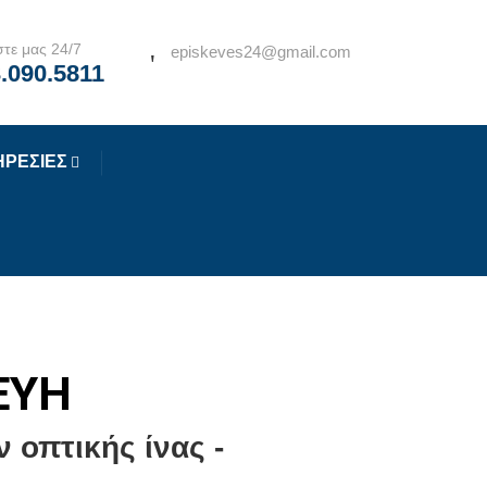
τε μας 24/7
episkeves24@gmail.com
.090.5811
ΗΡΕΣΙΕΣ
ΕΥΗ
 οπτικής ίνας -