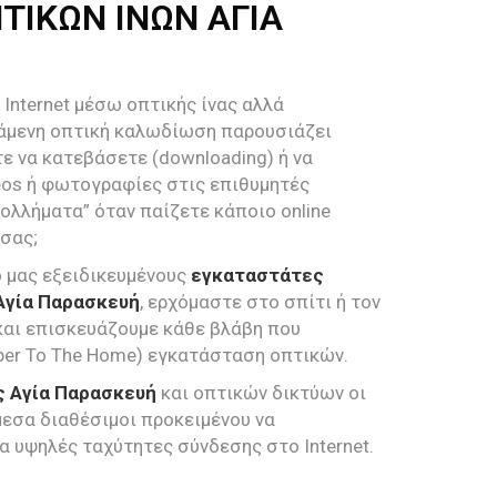
ΤΙΚΩΝ ΙΝΩΝ ΑΓΙΑ
Internet μέσω οπτικής ίνας αλλά
τάμενη οπτική καλωδίωση παρουσιάζει
ε να κατεβάσετε (downloading) ή να
deos ή φωτογραφίες στις επιθυμητές
ολλήματα” όταν παίζετε κάποιο online
 σας;
 μας εξειδικευμένους
εγκαταστάτες
Αγία Παρασκευή
, ερχόμαστε στο σπίτι ή τον
και επισκευάζουμε κάθε βλάβη που
iber To The Home) εγκατάσταση οπτικών.
ς Αγία Παρασκευή
και οπτικών δικτύων οι
μεσα διαθέσιμοι προκειμένου να
υψηλές ταχύτητες σύνδεσης στο Internet.