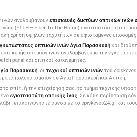
 ινών αναλαμβάνουν
επισκευές δικτύων οπτικών ινών 
 νέες (FTTH – Fiber To The Home) εγκαταστάσεις οπτικώ
τυακή χρήση υψηλών ταχυτήτων σε υφιστάμενες υποδομές
γκαταστάτες οπτικών ινών Αγία Παρασκευή
και διαθέτ
επισκευής οπτικών ινών αναλαμβάνουμε την εγκατάστασ
atch panel και οπτικοί κατανεμητές.
Αγία Παρασκευή
, οι
τεχνικοί οπτικών ινών
του episkeve
σματα πολυκατοικιών σε Αγία Παρασκευή και Αττική.
στο σπίτι ή την επιχείρησή σας, το τμήμα τεχνικής υποσ
μένο
εγκαταστάτη οπτικής ίνας
. Σε κάθε περίπτωση εά
βλάβη, επικοινωνήστε άμεσα με το episkeves24.gr και το