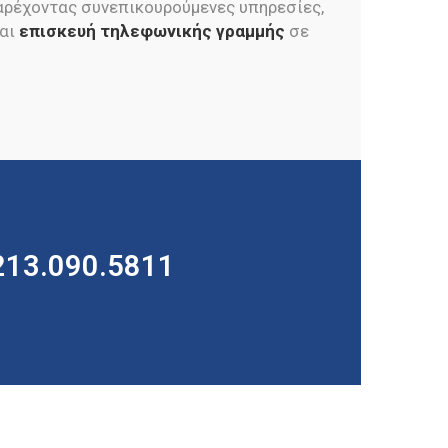
αρέχοντας συνεπικουρούμενες υπηρεσίες,
αι
επισκευή τηλεφωνικής γραμμής
σε
 213.090.5811