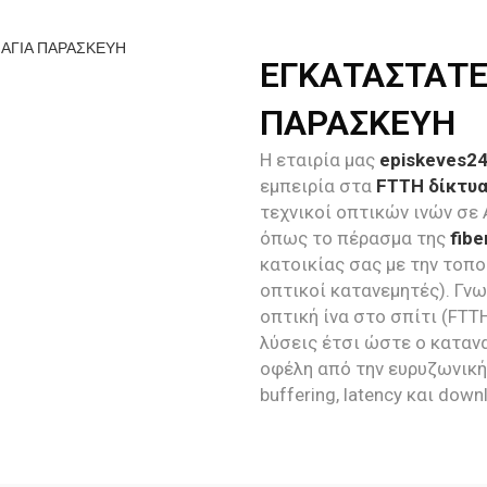
ΕΓΚΑΤΑΣΤΑΤΕ
ΠΑΡΑΣΚΕΥΗ
Η εταιρία μας
episkeves2
εμπειρία στα
FTTH δίκτυα
τεχνικοί οπτικών ινών σε
όπως το πέρασμα της
fib
κατοικίας σας με την τοπ
οπτικοί κατανεμητές). Γν
οπτική ίνα στο σπίτι (FTT
λύσεις έτσι ώστε ο καταν
οφέλη από την ευρυζωνική
buffering, latency και down