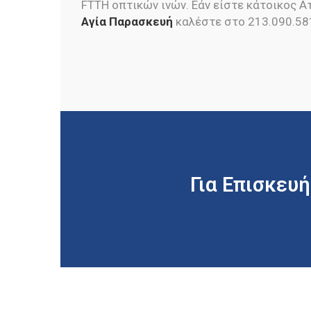
FTTH οπτικών ινών. Εάν είστε κάτοικος Ατ
Αγία Παρασκευή
καλέστε στο 213.090.58
Για Επισκευή