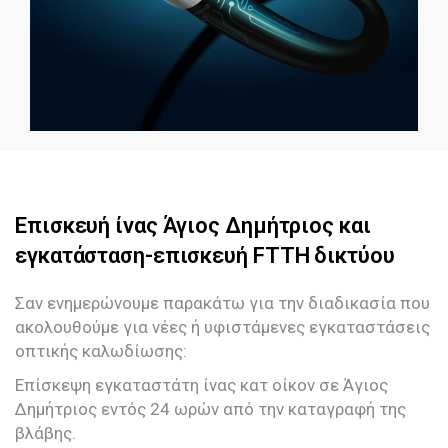
Επισκευή ίνας Άγιος Δημήτριος και
εγκατάσταση-επισκευή FTTH δικτύου
Σαν ενημερώνουμε παρακάτω για την διαδικασία που
ακολουθούμε για νέες ή υφιστάμενες εγκαταστάσεις
οπτικής καλωδίωσης:
Επίσκεψη εγκαταστάτη ίνας κατ οίκον σε Άγιος
Δημήτριος εντός 24 ωρών από την καταγραφή της
βλάβης.