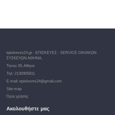
episkeves24.gr - ΕΠΙΣΚΕΥΕΣ - SERVICE ΟΙΚΙΑΚΩΝ
ΣΥΣΚΕΥΩΝ ΑΘΗΝΑ.
Τηνου 39, Αθηνα
Τηλ:
2130905811
E-mail:
episkeves24@gmail.com
Site-map
Όροι χρήσης
Ακολουθήστε μας