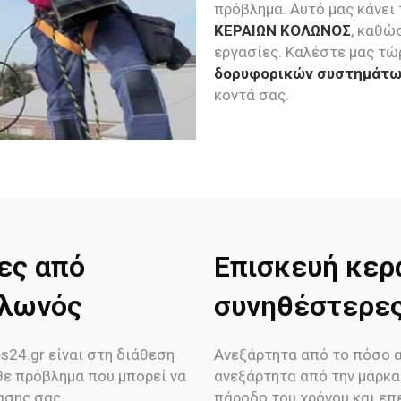
πρόβλημα. Αυτό μας κάνει
ΚΕΡΑΙΩΝ ΚΟΛΩΝΟΣ
, καθώ
εργασίες. Καλέστε μας τώρ
δορυφορικών συστημάτω
κοντά σας.
ες από
Επισκευή κερ
ολωνός
συνηθέστερε
s24.gr είναι στη διάθεση
Ανεξάρτητα από το πόσο α
θε πρόβλημα που μπορεί να
ανεξάρτητα από την μάρκα 
ασης σας.
πάροδο του χρόνου και επε