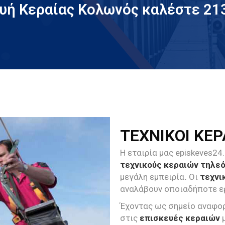
ευή Κεραίας Κολωνός καλέστε 21
ΤΕΧΝΙΚΟΙ ΚΕ
Η εταιρία μας episkeves24
τεχνικούς κεραιών τηλε
μεγάλη εμπειρία
.
Οι
τεχνι
αναλάβουν οποιαδήποτε 
Έχοντας ως σημείο αναφορ
στις
επισκευές κεραιών
μ