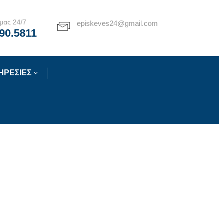
μας 24/7
episkeves24@gmail.com
90.5811
ΗΡΕΣΙΕΣ