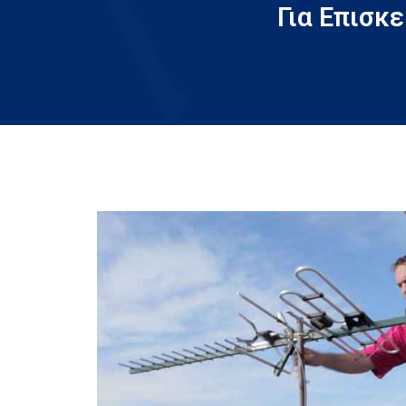
Για Επισκ