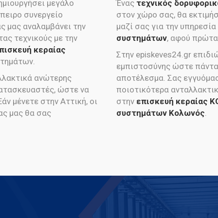
δημιουργήσει μεγάλο
Ένας
τεχνικός δορυφορι
μπειρο συνεργείο
στον χώρο σας, θα εκτιμήσ
ας μας αναλαμβάνει την
μαζί σας για την υπηρεσία
ας τεχνικούς με την
συστημάτων
, αφού πρώτα
πισκευή κεραίας
Στην episkeves24.gr επιδι
τημάτων.
εμπιστοσύνης ώστε πάντα 
αλλακτικά ανώτερης
αποτέλεσμα. Σας εγγυόμα
ατασκευαστές, ώστε να
ποιοτικότερα ανταλλακτικ
άν μένετε στην Αττική, οι
στην
επισκευή κεραίας 
ας μας θα σας
συστημάτων Κολωνός
.