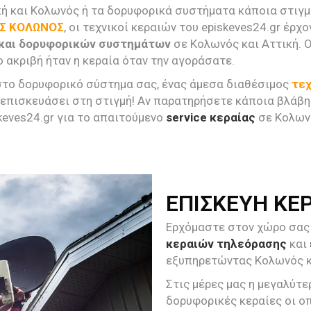
κή και Κολωνός ή τα δορυφορικά συστήματα κάποια στιγμ
ΑΣ ΚΟΛΩΝΟΣ
, οι τεχνικοί κεραιών του episkeves24.gr έρχ
ν και δορυφορικών συστημάτων
σε Κολωνός και Αττική. 
 ακριβή ήταν η κεραία όταν την αγοράσατε.
 στο δορυφορικό σύστημα σας, ένας άμεσα διαθέσιμος
τε
ν επισκευάσει στη στιγμή! Αν παρατηρήσετε κάποια βλάβ
keves24.gr για το απαιτούμενο
service κεραίας
σε Κολων
ΕΠΙΣΚΕΥΗ ΚΕ
Ερχόμαστε στον χώρο σας (
κεραιών τηλεόρασης
και
εξυπηρετώντας Κολωνός κ
Στις μέρες μας η μεγαλύτ
δορυφορικές κεραίες οι οπ