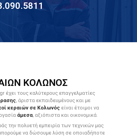
3.090.5811
ΡΑΙΩΝ ΚΟΛΩΝΟΣ
.gr έχει τους καλύτερους επαγγελματίες
όρασης
, άριστα εκπαιδευμένους και με
κοί κεραιών σε Κολωνός
είναι έτοιμοι να
εργασία
άμεσα
, αξιόπιστα και οικονομικά.
άς την πολυετή εμπειρία των τεχνικών μας
πορούμε να δώσουμε λύση σε οποιαδήποτε