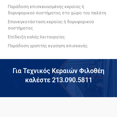
Παράδοση επισκευασμένης κεραίας ή
δορυφορικού συστήματος στο χώρο του πελάτη.
Επανεγκατάσταση κεραίας ή δορυφορικού
συστήματος.
Επίδειξη καλής λειτουργίας.
Παράδοση γραπτής εγγύηση επισκευής.
Για Τεχνικός Κεραιών Φιλοθέη
καλέστε 213.090.5811