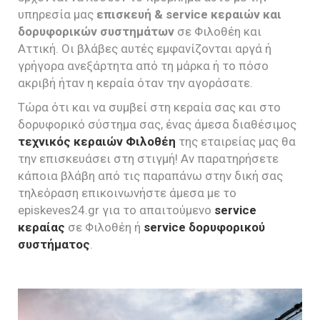
υπηρεσία μας
επισκευή & service κεραιών και
δορυφορικών συστημάτων
σε Φιλοθέη και
Αττική. Οι βλάβες αυτές εμφανίζονται αργά ή
γρήγορα ανεξάρτητα από τη μάρκα ή το πόσο
ακριβή ήταν η κεραία όταν την αγοράσατε.
Τώρα ότι και να συμβεί στη κεραία σας και στο
δορυφορικό σύστημα σας, ένας άμεσα διαθέσιμος
τεχνικός κεραιών Φιλοθέη
της εταιρείας μας θα
την επισκευάσει στη στιγμή! Αν παρατηρήσετε
κάποια βλάβη από τις παραπάνω στην δική σας
τηλεόραση επικοινωνήστε άμεσα με το
episkeves24.gr για το απαιτούμενο
service
κεραίας
σε Φιλοθέη ή
service δορυφορικού
συστήματος
.